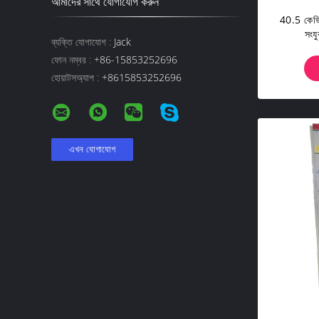
আমাদের সাথে যোগাযোগ করুন
40.5 কেভি 
সংযু
ব্যক্তি যোগাযোগ :
Jack
ফোন নম্বর :
+86-15853252696
হোয়াটসঅ্যাপ :
+8615853252696