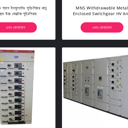
গ্যাস ইনসুলেটেড সুইচগিয়ার ধাতু
MNS Withdrawable Meta
ক্ত উচ্চ ভোল্টেজ সুইচগিয়ার
Enclosed Switchgear HV A
LV Power Distribution Cabi
এখন যোগাযোগ
এখন যোগাযোগ