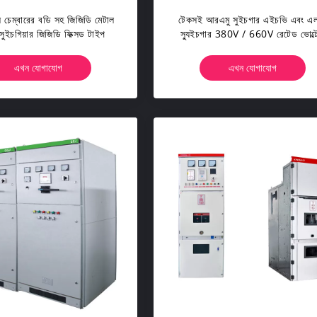
ল চেম্বারের বডি সহ জিজিডি মেটাল
টেকসই আরএমু সুইচগার এইচভি এবং এ
 সুইচগিয়ার জিজিডি ফিক্সড টাইপ
স্যুইচগার 380V / 660V রেটেড ভোল্ট
এখন যোগাযোগ
এখন যোগাযোগ