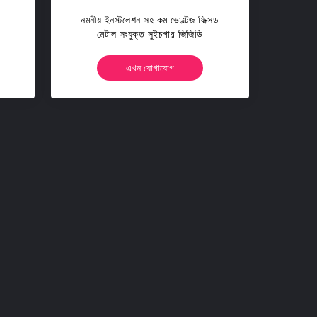
নমনীয় ইনস্টলেশন সহ কম ভোল্টেজ ফিক্সড
মেটাল সংযুক্ত সুইচগার জিজিডি
এখন যোগাযোগ