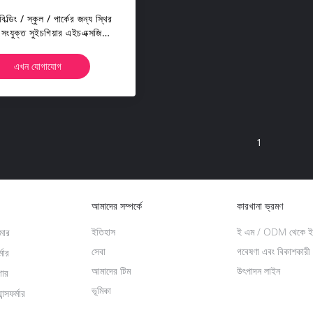
ল্ডিং / স্কুল / পার্কের জন্য স্থির
 সংযুক্ত সুইচগিয়ার এইচএক্সজিএন
17
এখন যোগাযোগ
1
আমাদের সম্পর্কে
কারখানা ভ্রমণ
ইতিহাস
ই এম / ODM থেকে ইন
রমার
সেবা
গবেষণা এবং বিকাশকারী
্মার
আমাদের টিম
উৎপাদন লাইন
গার
ভূমিকা
ন্সফর্মার