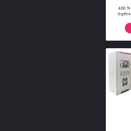
400 ভি
বৈদ্যুতিক 