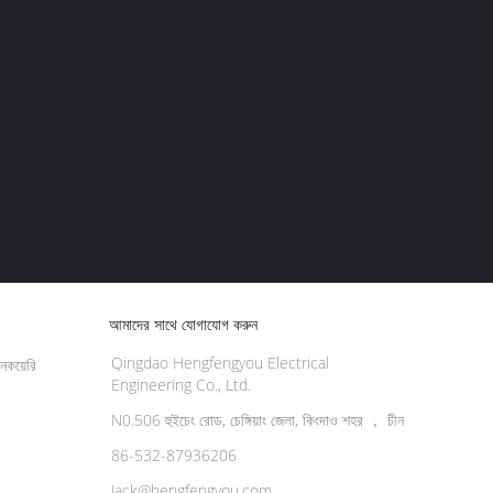
আমাদের সাথে যোগাযোগ করুন
Qingdao Hengfengyou Electrical
কয়েরি
Engineering Co., Ltd.
N0.506 হুইচেং রোড, চেঙ্গিয়াং জেলা, কিংদাও শহর ， চীন
86-532-87936206
Jack@hengfengyou.com