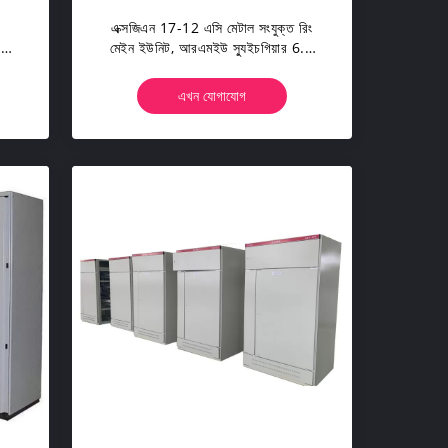
l
এক্সজিএন 17-12 এসি মেটাল সংযুক্ত রিং
nd
মেইন ইউনিট, আরএমইউ স্যুইচগিয়ার 6.6
net
কেভি 10 কেভি 11 কেভি
এখন যোগাযোগ