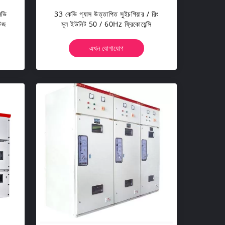
লভি
33 কেভি গ্যাস উত্তাপিত সুইচগিয়ার / রিং
েজ
মূল ইউনিট 50 / 60Hz ফ্রিকোয়েন্সি
এখন যোগাযোগ