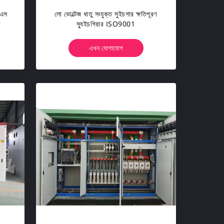
নএস
লো ভোল্টেজ ধাতু সংযুক্ত সুইচগার ক্ষতিপূরণ
র
স্যুইচগিয়ার ISO9001
এখন যোগাযোগ