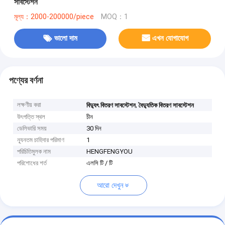
সাবস্টেশন
মূল্য：2000-200000/piece
MOQ：1
ভালো দাম
এখন যোগাযোগ
পণ্যের বর্ণনা
লক্ষণীয় করা
,
বিদ্যুৎ বিতরণ সাবস্টেশন
বৈদ্যুতিক বিতরণ সাবস্টেশন
উৎপত্তি স্থল
চীন
ডেলিভারি সময়
30 দিন
ন্যূনতম চাহিদার পরিমাণ
1
পরিচিতিমুলক নাম
HENGFENGYOU
পরিশোধের শর্ত
এলসি টি / টি
আরো দেখুন