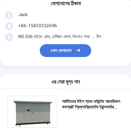
যোগাযোগের ঠিকানা
Jack
+86-15853252696
N0.506 হুইচেং রোড, চেঙ্গিয়াং জেলা, কিংদাও শহর ， চীন
এখন যোগাযোগ
এর সেরা মূল্য পান
আউটডোর টাইপ প্যাড মাউন্টেড আমেরিকান
কমপ্যাক্ট প্রিফ্যাব্রিকেটেড ট্রান্সফর্মার
সাবস্টেশন