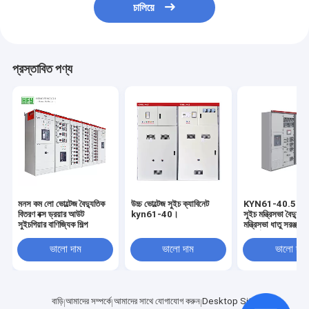
চালিয়ে
প্রস্তাবিত পণ্য
মনস কম লো ভোল্টেজ বৈদ্যুতিক
উচ্চ ভোল্টেজ সুইচ ক্যাবিনেট
KYN61-40.5 উচ্চ-
বিতরণ বক্স ড্রয়ার আউট
kyn61-40।
সুইচ মন্ত্রিসভা বৈদ্যুতিক
সুইচগিয়ার বাণিজ্যিক শিল্প
মন্ত্রিসভা ধাতু সরঞ্জাম ম
সম্পূর্ণ সেট
ভালো দাম
ভালো দাম
ভালো দাম
বাড়ি
আমাদের সম্পর্কে
আমাদের সাথে যোগাযোগ করুন
Desktop Site