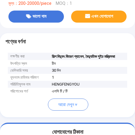
মূল্য：200-20000/piece
MOQ：1
ভালো দাম
এখন যোগাযোগ
পণ্যের বর্ণনা
লক্ষণীয় করা
,
শিল্প বিদ্যুৎ বিতরণ প্যানেল
বৈদ্যুতিক সুইচ মন্ত্রিসভা
উৎপত্তি স্থল
চীন
ডেলিভারি সময়
30 দিন
ন্যূনতম চাহিদার পরিমাণ
1
পরিচিতিমুলক নাম
HENGFENGYOU
পরিশোধের শর্ত
এলসি টি / টি
আরো দেখুন
যোগাযোগের ঠিকানা