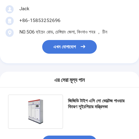
Jack
+86-15853252696
N0.506 হুইচেং রোড, চেঙ্গিয়াং জেলা, কিংদাও শহর ， চীন
এখন যোগাযোগ
এর সেরা মূল্য পান
জিজিডি টাইপ এসি লো ভোল্টেজ পাওয়ার
বিতরণ সুইচগিয়ার মন্ত্রিসভা