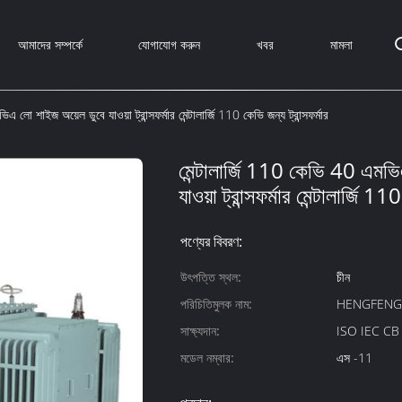
আমাদের সম্পর্কে
যোগাযোগ করুন
খবর
মামলা
এ লো শাইজ অয়েল ডুবে যাওয়া ট্রান্সফর্মার মেন্টালার্জি 110 কেভি জন্য ট্রান্সফর্মার
মেন্টালার্জি 110 কেভি 40 এমভ
যাওয়া ট্রান্সফর্মার মেন্টালার্জি 11
পণ্যের বিবরণ:
উৎপত্তি স্থল:
চীন
পরিচিতিমুলক নাম:
HENGFEN
সাক্ষ্যদান:
ISO IEC C
মডেল নম্বার:
এস -11