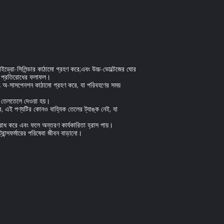
ন হাইড্রো-সিলিন্ডার কাঠামো গ্রহণ করে;এবং উচ্চ-ভোল্টেজের ঘোর
কিট প্রতিরোধের ফলাফল।
বং অ-সাসপেনশন কাঠামো গ্রহণ করে, যা পরিবহণের সময়
বং তেলতেলে দেওয়া হয়।
, এই পণ্যটির কোনও বাহ্যিক তেলের ট্যাঙ্ক নেই, যা
 রোধ করে এবং ফলে অন্তরণ কার্যকারিতা হ্রাস পায়।
্রান্সফর্মারের পরিষেবা জীবন বাড়ানো।