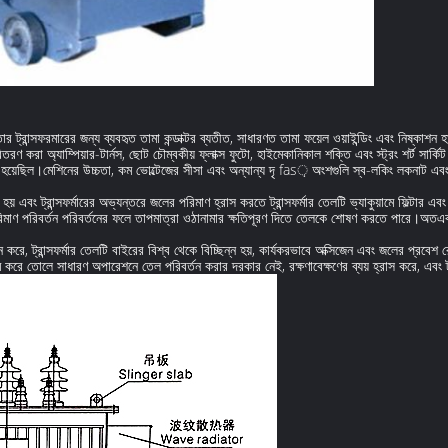
ষমতার ট্রান্সফরমারের জন্য ব্যবহৃত তামা কন্ডাক্টর ব্যতীত, সাধারণত তামা ফয়েল ওয়াইন্ডিং এবং নিষ্কাশ
 করা অ্যাম্পিয়ার-টার্নস, ছোট চৌম্বকীয় ফ্লাক্স ফুটো, হাইমেকানিকাল শক্তি এবং স্ট্রং শর্ট সার্
 হয়েছিল।মেশিনের উচ্চতা, কম ভোল্টেজের সীসা এবং অন্যান্য দৃ fas় অংশগুলি স্ব-লকিং লকনাট এ
হয় এবং ট্রান্সফর্মারের অভ্যন্তরে জলের পরিমাণ হ্রাস করতে ট্রান্সফর্মার তেলটি ভ্যাকুয়ামে ফিল্টার এ
িমাণ পরিবর্তন পরিবর্তনের ফলে তাপমাত্রা ওঠানামার ক্ষতিপূরণ দিতে তেলকে শোষণ করতে পারে।অতএব
ে, ট্রান্সফর্মার তেলটি বাইরের বিশ্ব থেকে বিচ্ছিন্ন হয়, কার্যকরভাবে অক্সিজেন এবং জলের প্রবেশ
ক্ষম করে তোলে সাধারণ অপারেশনে তেল পরিবর্তন করার দরকার নেই, রক্ষণাবেক্ষণের ব্যয় হ্রাস করে, এবং ট