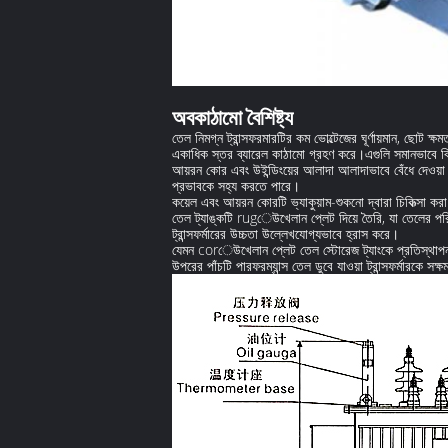
অবকাঠামো বৈশিষ্ট্য
তেল নিমগ্ন ট্রান্সফরমারটির কম ভোল্টেজের ঘূর্ণায়মান, ছোট ক্
একাধিক স্তর ব্যারেল কাঠামো গ্রহণ করে।এগুলি সমানভাবে বিতরণ
আয়রন কোর এবং উইন্ডিংয়ের আলাদা আলাদাভাবে বেঁধে দেওয়া
প্রভাবকে সহ্য করতে পারে।
কয়েল এবং আয়রন কোরটি ভ্যাকুয়াম-শুকনো দ্বারা চিকিত্সা করা 
তেল ট্যাঙ্কটি rugেউখেলান প্লেট দিয়ে তৈরি, যা তেলের পর
ট্রান্সফর্মারের উচ্চতা উল্লেখযোগ্যভাবে হ্রাস করে।
যেমন corেউখেলান প্লেট তেল স্টোরেজ ট্যাংকে প্রতিস্থাপন কর
উপরের পাঁচটি পারফরম্যান্স তেল ডুবে যাওয়া ট্রান্সফর্মারকে স