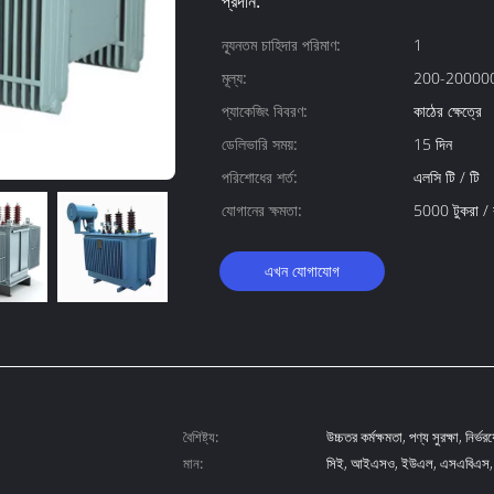
প্রদান:
ন্যূনতম চাহিদার পরিমাণ:
1
মূল্য:
200-200000
প্যাকেজিং বিবরণ:
কাঠের ক্ষেত্রে
ডেলিভারি সময়:
15 দিন
পরিশোধের শর্ত:
এলসি টি / টি
যোগানের ক্ষমতা:
5000 টুকরা /
এখন যোগাযোগ
বৈশিষ্ট্য:
উচ্চতর কর্মক্ষমতা, পণ্য সুরক্ষা, নির্ভ
মান:
সিই, আইএসও, ইউএল, এসএবিএস,
11 আইএসও 90000 আইএসও 140