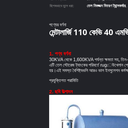
তেল নিমজ্জন বিতরণ ট্রান্সফর্মার
বিশেষভাবে তুলে ধরা:
,
তেল নিমগ্ন শক্তি ট্রান্সফর্মার
পণ্যের বর্ণনা
মেন্টালার্জি 110 কেভি 40 এমভি
1. পণ্য বর্ণনা
30KVA থেকে 1,600KVA পর্যন্ত ক্ষমতা সহ, তিন-পর্যায়
এটি তেল স্টোরেজ ট্যাংকের পরিবর্তে rugেউখেলান প্লেট
হয়।এই সমস্ত বৈশিষ্ট্যগুলি আরও ভাল ইনসুলেশন কর্মক্ষম
প্রযুক্তিগত পরামিতি
2. ছবি উত্পাদন