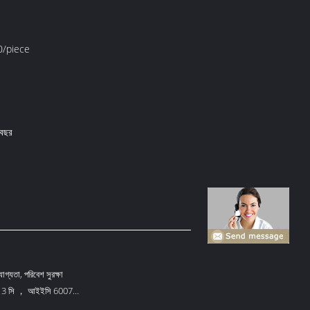
/piece
 বছর
রযোগ্যতা, পরিবেশ সুরক্ষা
 3 সি ， আইইসি 60076-
01 কেইমা সিই