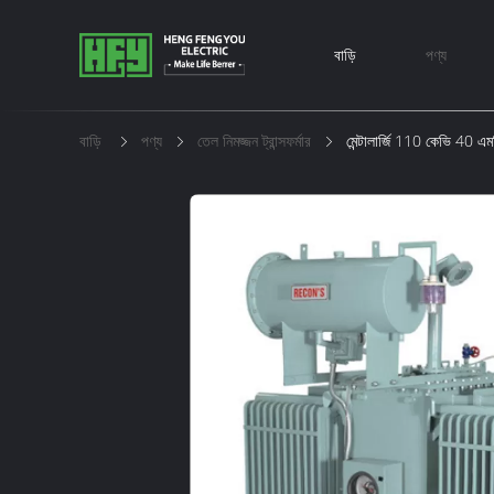
বাড়ি
পণ্য
বাড়ি
পণ্য
তেল নিমজ্জন ট্রান্সফর্মার
মেন্টালার্জি 110 কেভি 40 এমভি