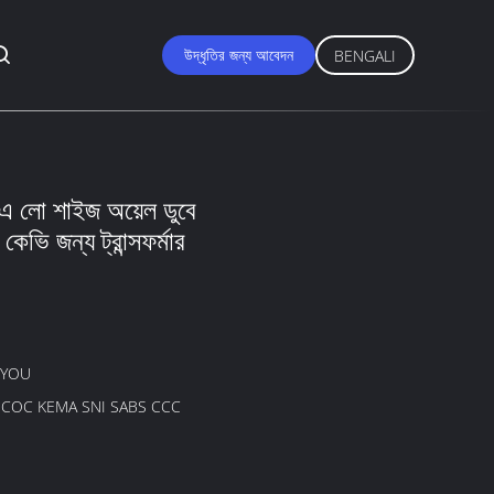
উদ্ধৃতির জন্য আবেদন
BENGALI
িএ লো শাইজ অয়েল ডুবে
0 কেভি জন্য ট্রান্সফর্মার
GYOU
B COC KEMA SNI SABS CCC