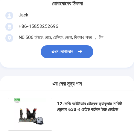
যোগাযোগের ঠিকানা
Jack
+86-15853252696
N0.506 হুইচেং রোড, চেঙ্গিয়াং জেলা, কিংদাও শহর ， চীন
এখন যোগাযোগ
এর সেরা মূল্য পান
12 কেভি আউটডোর চৌম্বক ভ্যাকুয়াম সার্কিট
ব্রেকার 630 এ রেটেড বর্তমান উচ্চ ভোল্টেজ