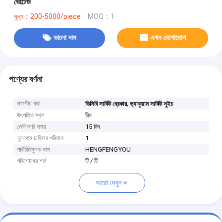
ভোল্টেজ
মূল্য：200-5000/piece
MOQ：1
ভালো দাম
এখন যোগাযোগ
পণ্যের বর্ণনা
লক্ষণীয় করা
,
ভিসিবি সার্কিট ব্রেকার
ভ্যাকুয়াম সার্কিট সুইচ
উৎপত্তি স্থল
চীন
ডেলিভারি সময়
15 দিন
ন্যূনতম চাহিদার পরিমাণ
1
পরিচিতিমুলক নাম
HENGFENGYOU
পরিশোধের শর্ত
টি / টি
আরো দেখুন