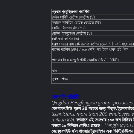
প্রধান প্রযুক্তিগত পরামিতি
মেইন সার্কিট রেটেড ভোল্টেজ (V)
সহায়ক সার্কিটের রেটেড ভোল্টেজ (ভি)
রেটেড ফ্রিকোয়েন্সি (Hz)
রেটেড ইনসুলেশন ভোল্টেজ (V)
রেট করা বর্তমান (এ)
স্বল্প সময়ের বাস রেট দেওয়া বর্তমান (কেএ / 1 এস) সহ্য করে
বাসের বর্তমান (কেএ / ০.০ সেমি) সহ টিকে থাকা রেট পিক
পাওয়ার ফ্রিকোয়েন্সি টেস্ট ভোল্টেজ (ভি / 1 মিনিট)
বাস
সুরক্ষা গ্রেড
কোম্পানি পরিচিতি
Qingdao Hengfengyou group specializes i
হেনগফেংজিউ গ্রুপ 30 বছরের জন্য বিদ্যুৎ ট্রান্সফর্মা
technicians, more than 200 employees, 
million kVA.
বর্তমানে এই সংস্থার ১০০ জন সিনিয়র ইঞ
ক্ষমতা ১০ মিলিয়ন কেভিএ রয়েছে।
Hengfengyou is
হেন্ফেংগইউ হ'ল পাওয়ার ট্রান্সমিশন এবং ডিস্ট্রিবিউশ