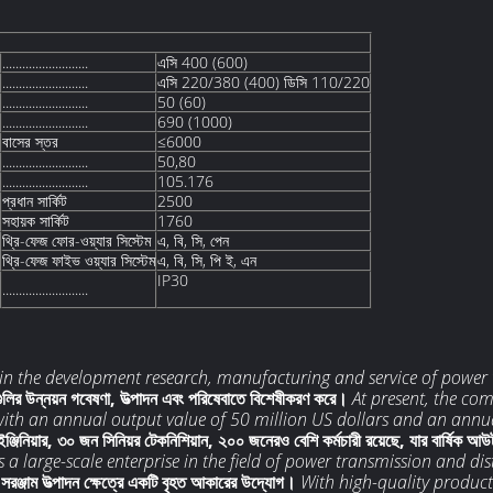
..........................
এসি 400 (600)
..........................
এসি 220/380 (400) ডিসি 110/220
..........................
50 (60)
..........................
690 (1000)
বাসের স্তর
≤6000
..........................
50,80
..........................
105.176
প্রধান সার্কিট
2500
সহায়ক সার্কিট
1760
থ্রি-ফেজ ফোর-ওয়্যার সিস্টেম
এ, বি, সি, পেন
থ্রি-ফেজ ফাইভ ওয়্যার সিস্টেম
এ, বি, সি, পি ই, এন
IP30
..........................
n the development research, manufacturing and service of power 
রগুলির উন্নয়ন গবেষণা, উত্পাদন এবং পরিষেবাতে বিশেষীকরণ করে।
At present, the co
with an annual output value of 50 million US dollars and an annu
্জিনিয়ার, ৩০ জন সিনিয়র টেকনিশিয়ান, ২০০ জনেরও বেশি কর্মচারী রয়েছে, যার বার্ষিক আউটপু
 a large-scale enterprise in the field of power transmission and d
ন সরঞ্জাম উত্পাদন ক্ষেত্রে একটি বৃহত আকারের উদ্যোগ।
With high-quality products