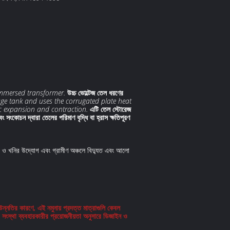
immersed transformer.
উচ্চ ভোল্টেজ তেল ধরণের
rage tank and uses the corrugated plate heat
tic expansion and contraction.
এটি তেল স্টোরেজ
ংকোচন দ্বারা তেলের পরিমাণ বৃদ্ধি বা হ্রাস ক্ষতিপূরণ
ল্প ও খনির উদ্যোগ এবং গ্রামীণ অঞ্চলে বিদ্যুত এবং আলো
উন্নতির কারণে, এই নমুনায় প্রদত্ত মাত্রাগুলি কেবল
 সংস্থা ব্যবহারকারীর প্রয়োজনীয়তা অনুসারে ডিজাইন ও