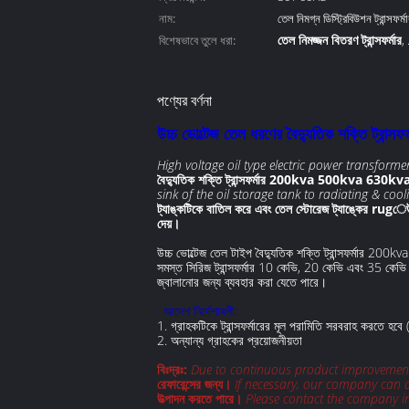
নাম:
তেল নিমগ্ন ডিস্ট্রিবিউশন ট্রান্সফর্ম
তেল নিমজ্জন বিতরণ ট্রান্সফর্মার
বিশেষভাবে তুলে ধরা:
,
তেল নিমগ্ন শক্তি ট্রান্সফর্মার
পণ্যের বর্ণনা
উচ্চ ভোল্টেজ তেল ধরণের বৈদ্যুতিক শক্তি
High voltage oil type electric power transfor
বৈদ্যুতিক শক্তি ট্রান্সফর্মার 200kva 500kva 630kva
sink of the oil storage tank to radiating & coo
ট্যাঙ্কটিকে বাতিল করে এবং তেল স্টোরেজ ট্যাঙ্কের rugেউত
দেয়।
উচ্চ ভোল্টেজ তেল টাইপ বৈদ্যুতিক শক্তি ট্রান্সফর্মার 200kv
সমস্ত সিরিজ ট্রান্সফর্মার 10 কেভি, 20 কেভি এবং 35 কেভি প
জ্বালানোর জন্য ব্যবহার করা যেতে পারে।
· আদেশ নির্দেশাবলী:
1. গ্রাহকটিকে ট্রান্সফর্মারের মূল পরামিতি সরবরাহ করতে হবে 
2. অন্যান্য গ্রাহকের প্রয়োজনীয়তা
বিঃদ্রঃ:
Due to continuous product improvement, 
রেফারেন্সের জন্য।
If necessary, our company can 
উত্পাদন করতে পারে।
Please contact the company in