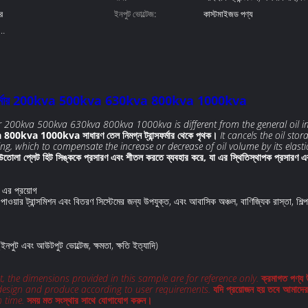
ার
ইনপুট ভোল্টেজ:
কাস্টমাইজড পণ্য
 ট্রান্সফর্মার 200kva 500kva 630kva 800kva 1000kva
mer 200kva 500kva 630kva 800kva 1000kva is different from the general oil 
 800kva 1000kva সাধারণ তেল নিমগ্ন ট্রান্সফর্মার থেকে পৃথক।
It cancels the oil sto
ling, which to compensate the increase or decrease of oil volume by its elas
োলা প্লেট হিট সিঙ্ককে প্রসারণ এবং শীতল করতে ব্যবহার করে, যা এর স্থিতিস্থাপক প্রসারণ এবং স
a এর প্রয়োগ
াওয়ার ট্রান্সমিশন এবং বিতরণ সিস্টেমের জন্য উপযুক্ত, এবং আবাসিক অঞ্চল, বাণিজ্যিক রাস্তা, শি
(ইনপুট এবং আউটপুট ভোল্টেজ, ক্ষমতা, ক্ষতি ইত্যাদি)
the dimensions provided in this sample are for reference only.
ক্রমাগত পণ্য 
design and produce according to user requirements.
যদি প্রয়োজন হয় তবে আমাদের
 time.
সময় মত সংস্থার সাথে যোগাযোগ করুন।