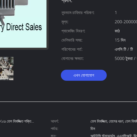
প্রদান:
ন্যূনতম চাহিদার পরিমাণ:
1
মূল্য:
200-200000
প্যাকেজিং বিবরণ:
কাঠ
ডেলিভারি সময়:
15 দিন
পরিশোধের শর্ত:
এলসি টি / টি
যোগানের ক্ষমতা:
5000 টুকরা /
এখন যোগাযোগ
a তেল নিমজ্জিত শক্তি
আদর্শ:
তেল নিমজ্জিত, তেলের ধরণ, তেল নিমজ্জি
পর্যায়:
কেভি
তিন
মান:
আইইসি স্ট্যান্ডার্ডস, এএনসিআই,