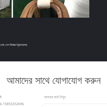
ফেজ তেল নিমজ্জন ট্রান্সফরমার
আমাদের সাথে যোগাযোগ করুন
k
আপনার বার্তা লিখুন
6-15853252696