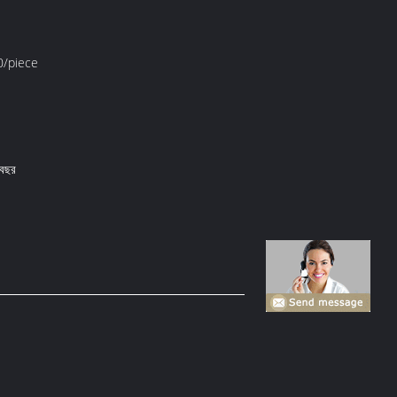
/piece
 বছর