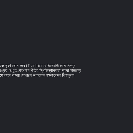
করে এবং দূষণ হ্রাস করে।Traditionalতিহ্যবাহী তেল নিমগ্ন
যাঙ্কের rugেউখেলান শীটের স্থিতিস্থাপকতা দ্বারা সামঞ্জস্য
োগ্যতা বাড়ায়।সাধারণ অপারেশন রক্ষণাবেক্ষণ বিনামূল্যে