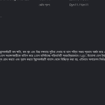
ভেক্টর গ্রুপ:
Dyn11 / Yzn11
ন্সফর্মারটি কম ক্ষতি, কম শব্দ এবং উচ্চ দক্ষতার সুবিধা দেখায় যা ভাল শক্তি সঞ্চয় প্রভাব অর্জন 
ফর্মার তেল সংরক্ষণকারীকে বাতিল করে।তেল ভলিউমের পরিবর্তনটি স্বয়ংক্রিয়ভাবে rugেউতোলা তেল ট্
য রোধ করতে এবং হ্রাস করতে ট্রান্সফর্মারটি বাতাস থেকে বিচ্ছিন্ন করা হয়, এইভাবে অপারেশন নির্ভরয