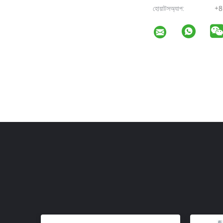
হোয়াটসঅ্যাপ:
+8