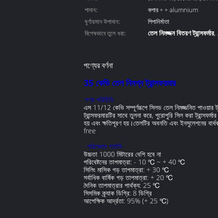
পাদান:
কেভি
কপার + + alumnium
ঘূর্ণায়মান উপাদান:
পিপানির্মাতা
তেল নিমজ্জন বিতরণ ট্রান্সফর্মার
বিশেষভাবে তুলে ধরা:
,
তেল নিমগ্ন শক্তি ট্রান্সফর্মার
পণ্যের বর্ণনা
35 কেভি তেল নিমগ্ন ট্রান্সফরমার
·পণ্য পরিচিতি
এস 11/12 কেভি সম্পূর্ণরূপে সিলড তেল নিমজ্জনিত পাওয়ার ট্রা
ট্রান্সফরমারটির সাথে তুলনা করে, পুরোপুরি সিল করা ট্রান্স
হয় এবং ক্ষতিপূরণ হয়।তেলটির অবনতি এবং ইনসুলেশনের বার্ধক্
free
· পরিষেবার শর্তাদি
উচ্চতা 1000 মিটারের বেশি হবে না
পরিবেষ্টনের তাপমাত্রা: - 10 ℃ ~ + 40 ℃
সিলিং মাসিক গড় তাপমাত্রা: + 30 ℃
সর্বাধিক বার্ষিক গড় তাপমাত্রা: + 20 ℃
দৈনিক তাপমাত্রার পার্থক্য: 25 ℃
সিসমিক ক্র্যাক ডিগ্রি: 8 ডিগ্রি
আপেক্ষিক আর্দ্রতা: 95% (+ 25 ℃)