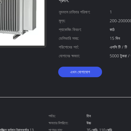
প্রদান:
ন্যূনতম চাহিদার পরিমাণ:
1
মূল্য:
200-200000
প্যাকেজিং বিবরণ:
কাঠ
ডেলিভারি সময়:
15 দিন
পরিশোধের শর্ত:
এলসি টি / টি
যোগানের ক্ষমতা:
5000 টুকরা /
এখন যোগাযোগ
পর্যায়:
তিন
ক্ষমতার বিপরিতে:
উচ্চ
জিত বর্তমান ট্রান্সফর্মার 132
পণ্যের নাম:
35 কেভি, 110 কেভি