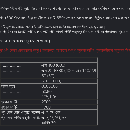
 সিলিকন স্টিল শীট দ্বারা তৈরি, যা কোনও পরিমাণে লোড হ্রাস এবং নো-লোড বর্তমানকে হ্রাস করে।ক
িয়ে তৈরি।500KVA এর নিম্ন ভোল্টেজের বাতাই 630kVA এর ডাবল-লেয়ার সিলিন্ডার কাঠামোর এবং তার 
িদ্যুৎ সরবরাহের মানের উন্নতি করতে ট্রান্সফর্মার সংযোগ গোষ্ঠীতে ব্যবহৃত হয়।
ভিতরে প্রাইমারের তিনটি কোট এবং একটি পেট ফিনিশ পেইন্ট অভ্যন্তরীণ এবং বাইরের পৃষ্ঠগুলিতে প্রয়োগ 
র্ড এবং রক্ষণাবেক্ষণ মুক্তের চেয়ে কম।
ত্রাগুলি কেবল রেফারেন্সের জন্য।প্রয়োজনে, আমাদের সংস্থা ব্যবহারকারীর প্রয়োজনীয়তা অনুসারে
..........................
এসি 400 (600)
..........................
এসি 220/380 (400) ডিসি 110/220
..........................
50 (60)
..........................
690 (1000)
বাসের স্তর
0006000
..........................
50,80
..........................
105,176
প্রধান সার্কিট
2500
সহায়ক সার্কিট
1760
থ্রি-ফেজ ফোর-ওয়্যার সিস্টেম
এ, বি, সি, পেন
থ্রি-ফেজ ফাইভ ওয়্যার সিস্টেম
এ, বি, সি, পিই, এন
..........................
আইপি 30