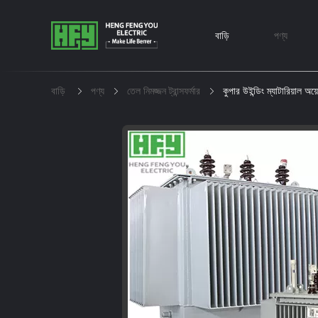
বাড়ি
পণ্য
বাড়ি
পণ্য
তেল নিমজ্জন ট্রান্সফর্মার
কুপার উইন্ডিং ম্যাটারিয়াল অয়