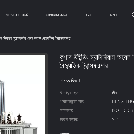
আমাদের সম্পর্কে
যোগাযোগ করুন
খবর
মামলা
েল নিমগ্ন ট্রান্সফর্মার তেল ভরাট বৈদ্যুতিক ট্রান্সফরমার
কুপার উইন্ডিং ম্যাটারিয়াল অয়েল 
বৈদ্যুতিক ট্রান্সফরমার
পণ্যের বিবরণ:
উৎপত্তি স্থল:
চীন
পরিচিতিমুলক নাম:
HENGFEN
সাক্ষ্যদান:
ISO IEC C
মডেল নম্বার:
S11