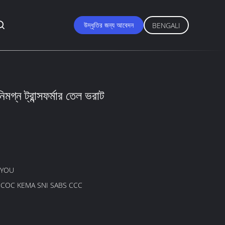
উদ্ধৃতির জন্য আবেদন
BENGALI
নিমগ্ন ট্রান্সফর্মার তেল ভরাট
GYOU
B COC KEMA SNI SABS CCC