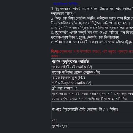
· অবকাঠামো বৈশিষ্ট্য:
1. ট্রান্সফরমার কোরটি আমদানি করা উচ্চ মানের কোল্ড-রোলড
শক্তভাবে আবদ্ধ।
2. উচ্চ এবং নিম্ন ভোল্টেজ উইন্ডিং অক্সিজেন মুক্ত তামা দ
উচ্চ-ভোল্টেজের ঘূর্ণন বহু-স্তর সিলিন্ডার কাঠামো গ্রহণ করে।
৩. ডাইন 11 পাওয়ার গ্রিডে হারমোনিকসের প্রভাব কমাতে এবং ব
৪. ট্রান্সফর্মার একটি সম্পূর্ণ সিল করে দেওয়া কাঠামো, যার 
ছত্রাক-প্রমাণীকরণ, সুন্দর, টেকসই এবং নির্ভরযোগ্য
৫. পরিমাপ করা শব্দের মানটি সাধারণ অপারেশনের অধীনে স্ট্যান্ডা
বিঃদ্রঃ:
ক্রমাগত পণ্য উন্নতির কারণে, এই নমুনায় প্রদত্ত মা
করুন।
প্রধান প্রযুক্তিগত পরামিতি
প্রধান সার্কিট রেট ভোল্টেজ (V)
সহায়ক সার্কিটের রেটেড ভোল্টেজ (ভি)
রেটেড ফ্রিকোয়েন্সি (Hz)
রেটেড ইনসুলেশন ভোল্টেজ (V)
রেট করা বর্তমান (এ)
স্বল্প সময়ের বাস রেট দেওয়া বর্তমান (কেএ / 1 এস) সহ্য করে
বাসের বর্তমান (কেএ / ০.০ সেমি) সহ টিকে থাকা রেট পিক
পাওয়ার ফ্রিকোয়েন্সি টেস্ট ভোল্টেজ (ভি / 1 মিনিট)
বাস
সুরক্ষা গ্রেড