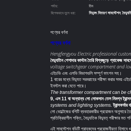
পর্যায়:
তিন
বিদ্যুৎ বিতরণ সাবস্টেশন
বৈদ্যু
বিশেষভাবে তুলে ধরা:
,
পণ্যের বর্ণনা
পণ্যের বর্ণনা
Hengfengyou Electric professional custo
বৈদ্যুতিন পেশাদার কাস্টম তৈরি বিশ্বজুড়ে প্যাকেজ সা
voltage switchgear compartment and lo
এইচভি এবং এলভি বিভাগগুলি সম্পূর্ণ ফাংশন সহ।
1 বারের মধ্যে বিদ্যুত সরবরাহের পরীক্ষা করার সময় এইচ
ইনস্টল করা যেতে পারে।
The transformer compartment can be cho
9, এস 11 বা অন্যান্য লো লোকসান তেল নিমগ্ন ট্রান্সফর
systems and lighting systems.
ট্রান্সফর্মা
লো ভোল্টেজের বগিটি ব্যবহারকারীর প্রয়োজন অনুসারে তৈ
প্রতিক্রিয়াশীল শক্তি, বৈদ্যুতিক বিদ্যুত্ পরীক্ষার মত 
এই সাবস্টেশন বডিটি গ্রাহকদের প্রয়োজনীয়তা হিসাবে