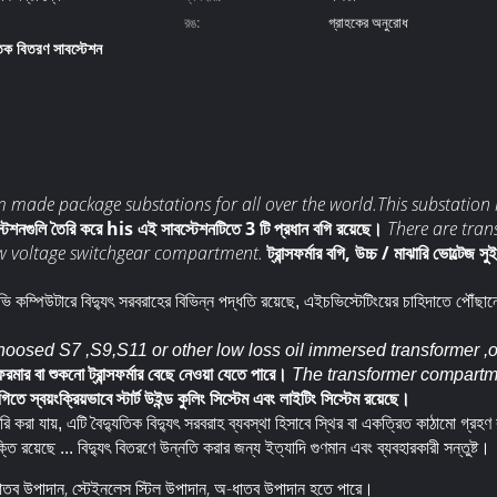
রঙ:
গ্রাহকের অনুরোধ
তিক বিতরণ সাবস্টেশন
m made package substations for all over the world.This substati
বস্টেশনগুলি তৈরি করে his এই সাবস্টেশনটিতে 3 টি প্রধান বগি রয়েছে।
There are tra
w voltage switchgear compartment.
ট্রান্সফর্মার বগি, উচ্চ / মাঝারি ভোল্টেজ 
ভি কম্পিউটারে বিদ্যুৎ সরবরাহের বিভিন্ন পদ্ধতি রয়েছে, এইচভিস্টেটিংয়ের চাহিদাতে পৌঁছা
osed S7 ,S9,S11 or other low loss oil immersed transformer ,or
মার বা শুকনো ট্রান্সফর্মার বেছে নেওয়া যেতে পারে।
The transformer compartme
র বগিতে স্বয়ংক্রিয়ভাবে স্টার্ট উইন্ড কুলিং সিস্টেম এবং লাইটিং সিস্টেম রয়েছে।
রি করা যায়, এটি বৈদ্যুতিক বিদ্যুৎ সরবরাহ ব্যবস্থা হিসাবে স্থির বা একত্রিত কাঠামো গ্
শক্তি রয়েছে ... বিদ্যুৎ বিতরণে উন্নতি করার জন্য ইত্যাদি গুণমান এবং ব্যবহারকারী সন্তুষ্ট।
 ধাতব উপাদান, স্টেইনলেস স্টিল উপাদান, অ-ধাতব উপাদান হতে পারে।