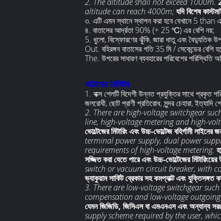
2. The altitude shall not exceed 1000m.
2
altitude can reach 4000m;
যদি বিশেষ কাস্টম
৩. এটি এমন স্থানে স্থাপন করা হবে যেখানে 5 than এর
৪. বাতাসের আর্দ্রতা 90% (+ 25 ℃) এর বেশি নয়;
5. ধুলো, বিস্ফোরণের ঝুঁকি, জারা ধাতু এবং বৈদ্যুতিক উ
Out. বহিরঙ্গন বাতাসের গতি 35 মি / সেকেন্ডের বেশি হ
The. উপরের সাধারণ ব্যবহারের পরিবেশের পরিস্থিতি অ
কাঠামোর বৈশিষ্ট্য
1. বাক্স শেলটি বিদেশী উন্নত প্রযুক্তির সাথে প্রকৃত 
জলরোধী, ছোট প্রাণী প্রতিরোধ, সুন্দর চেহারা, ইত্যাদি শ
2. There are high-voltage switchgear su
line, high-voltage metering and high-volt
ভোল্টেজের মিটারিং এবং উচ্চ-ভোল্টেজ বহির্গামী লাইনের জ
terminal power supply, dual power suppl
requirements of high-voltage metering.
হ
সজ্জিত করা যেতে পারে এবং উচ্চ-ভোল্টেজের মিটারিংয়ের
switch or vacuum circuit breaker, with 
ভ্যাকুয়াম সার্কিট ব্রেকার সহ কমপ্যাক্ট এবং যুক্তিসঙ্
3. There are low-voltage switchgear suc
compensation and low-voltage outgoing 
যেমন জিজিডি, জিসিএস বা এমএনএস এবং অন্যান্য সরঞ্
supply scheme required by the user, which