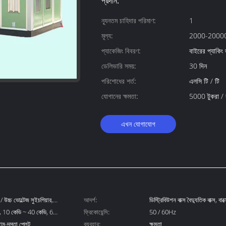
প্রদান:
ন্যূনতম চাহিদার পরিমাণ:
1
মূল্য:
2000-20000
প্যাকেজিং বিবরণ:
বাইরের প্যাকিং জন
ডেলিভারি সময়:
30 দিন
পরিশোধের শর্ত:
এলসি টি / টি
যোগানের ক্ষমতা:
5000 টুকরা /
এখন যোগাযোগ
 / উচ্চ ভোল্টেজ সুইচগিয়ার,
আদর্শ:
ডিস্ট্রিবিউশন বাক্স বৈদ্যুতিক বাক্স, বা
, 10 কেভি ~ 40 কেভি, 6
ফ্রিকোয়েন্সি:
50 / 60Hz
়াম-দস্তা প্লেট
ব্যবহার:
ক্ষমতা