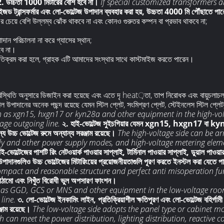
. উচ্চতা 1000 মিটারের বেশি হবে না।
If special customized transformers 
াইজড ট্রান্সফর্মার এবং লো-ভোল্টেজ উপাদান ব্যবহার করা হয়, উচ্চতা 4000 মি পৌঁছাতে পার
 চেয়ে বেশি উল্লম্ব ঝোঁক থাকবে না এবং কোনও গুরুতর কম্পন বা প্রভাব থাকবে না;
পাদান পরিচালনা না করে গ্যাসের স্থান;
বে না।
তিক্রম করা হলে, গ্রাহক এটি আমাদের সংস্থার সাথে কাস্টমাইজ করতে পারেন।
পরিস্থিতি অনুসারে ডিজাইন করা হয়েছে এবং এতে দৃ heat়তা, তাপ নিরোধক এবং বায়ুচলাচল, 
েল উপাদানের অনেক পছন্দ রয়েছে যেমন স্টিল প্লেট, সংমিশ্রণ প্লেট, স্টেইনলেস স্টিল প্লেট, 
ch as xgn15, hxgn17 or kyn28a and other equipment in the high-vo
age outgoing line.
২. হাই-ভোল্টেজ সুইচগিয়ার যেমন xgn15, hxgn17 বা kyn28
ন্য উচ্চ ভোল্টেজ রুমে অন্যান্য সরঞ্জাম রয়েছে।
The high-voltage side can be a
y and other power supply modes, and high-voltage metering elemen
াই-ভোল্টেজের পাশটি রিং নেটওয়ার্ক পাওয়ার সাপ্লাই, টার্মিনাল পাওয়ার সাপ্লাই, ডুয়াল পাও
 উপাদানগুলিও উচ্চ ভোল্টেজের মিটারিংয়ের প্রয়োজনীয়তাগুলি পূরণ করতে ইনস্টল করা যেতে 
compact and reasonable structure and perfect anti misoperation fu
গত কাঠামো এবং নিখুঁত বিরোধী ভুল অপসারণ ফাংশন।
h as GGD, GCS or MNS and other equipment in the low-voltage room
line.
৩. লো-ভোল্টেজ ইনকামিং লাইন, প্রতিক্রিয়াশীল ক্ষতিপূরণ এবং লো-ভোল্টেজ বহির্গাম
জাম রয়েছে।
The low-voltage side adopts the panel type or cabinet m
 can meet the power distribution, lighting distribution, reactive 