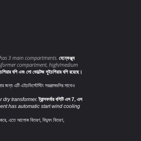
on has 3 main compartments.
হেন্ফেঞ্জ্যু
nsformer compartment, high/medium
সুইচগিয়ার বগি এবং লো ভোল্টেজ সুইচগিয়ার বগি রয়েছে।
নোর জন্য এটি এইচভিস্টেস্টিং সরঞ্জামগুলির সাথেও
 dry transformer.
ট্রান্সফর্মার বগিটি এস 7, এস
nt has automatic start wind cooling
রহণ করে, এতে আলোক বিতরণ, বিদ্যুৎ বিতরণ,