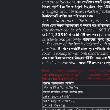
and other functions.
কম ভোল্টেজের পক্ষটি ব্যবহা
বিতরণ, প্রতিক্রিয়াশীল ক্ষতিপূরণ, বৈদ্যুতিক শক্তি মিট
intelligent circuit breaker, which is flexi
ইনস্টলেশনটি নমনীয় এবং পরিচালনায় সহজ।
4. The transformer in the transformer ro
সিলড তেল নিমগ্ন ট্রান্সফরমার বা শুকনো ধরণের ট্রান্স
transformer can be scb10, scb11, SGB10
scb11, SGB10 বা scbh15 হতে পারে।
Accor
selectivity and flexibility.
গ্রাহকদের প্রকৃত প্র
5. The cover of the box is designed with d
function.
5. বাক্সের কভারটি ডাবল-স্তর কাঠামোর সা
room is equipped with anti condensation
এবং স্বয়ংক্রিয় তাপমাত্রা নিয়ন্ত্রণ মনিটরিং, গরম এব
outside the side plate.
দরজা শীট এবং পাশের প্
বিঃদ্রঃ:
Due to continuous product improvement, 
রেফারেন্সের জন্য।
If necessary, our company can 
উত্পাদন করতে পারে।
Please contact the company in
প্রধান প্রযুক্তিগত পরামিতি
মেইন সার্কিট রেটেড ভোল্টেজ (V)
সহায়ক সার্কিটের রেটেড ভোল্টেজ (ভি)
রেটেড ফ্রিকোয়েন্সি (Hz)
রেটেড ইনসুলেশন ভোল্টেজ (V)
রেট করা বর্তমান (এ)
স্বল্প সময়ের বাস রেট দেওয়া বর্তমান (কেএ / 1 এস) সহ্য করে