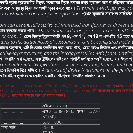
রকারী দ্বারা প্রয়োজনীয় বিদ্যুৎ সরবরাহের স্কিম গঠনের জন্য প্যানেল ধরণ বা মন্ত্রিসভা মাউ
ারিং এবং অন্যান্য ক্রিয়াকলাপগুলি পূরণ করতে পারে।
The main switch generally ad
ble in installation and simple in operation.
প্রধান স্যুইচটি সাধারণত সার্বজনীন স
om can use the fully sealed oil immersed transformer or dry-type 
ফরমার ব্যবহার করতে পারে।
The oil immersed transformer can be S9, S11, 
 or scbh15.
তেল নিমগ্ন ট্রান্সফর্মারটি এস 9, এস 11, এস 13 বা এসএইচ 15 হতে পার
ding to the actual needs of customers, it can be configured freely
য়োজন অনুসারে, এটি নিখরচায় কনফিগার করা যেতে পারে, এতে আরও নির্বাচন এবং নমনীয়তার 
ouble-layer structure, and the interlayer is filled with foam plasti
থে ডিজাইন করা হয়েছে, এবং ইন্টারলেয়ারটি ফেনা প্লাস্টিকগুলিতে ভরাট রয়েছে, যার উত্ত
 and automatic temperature control monitoring, heating and cool
ং শীতল ডিভাইস দিয়ে সজ্জিত।
A dust-proof device is arranged on the positi
লেটের বাইরে লুভারের অবস্থানে একটি ডাস্ট-প্রুফ ডিভাইস সাজানো আছে।
the dimensions provided in this sample are for reference only.
ক্রমাগত পণ্য 
design and produce according to user requirements.
যদি প্রয়োজন হয় তবে আমাদের
 time.
সময় মত সংস্থার সাথে যোগাযোগ করুন।
..........................
এসি 400 (600)
..........................
এসি 220/380 (400) ডিসি 110/220
..........................
50 (60)
..........................
690 (1000)
বাসের স্তর
≤6000
..........................
50,80