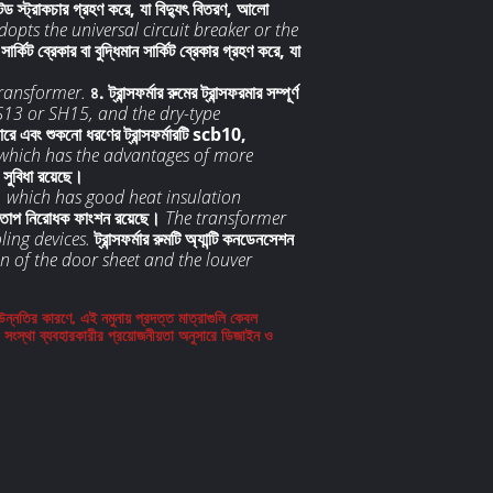
ন্টড স্ট্রাকচার গ্রহণ করে, যা বিদ্যুৎ বিতরণ, আলো
opts the universal circuit breaker or the
ার্কিট ব্রেকার বা বুদ্ধিমান সার্কিট ব্রেকার গ্রহণ করে, যা
transformer.
৪. ট্রান্সফর্মার রুমের ট্রান্সফরমার সম্পূর্ণ
S13 or SH15, and the dry-type
ে এবং শুকনো ধরণের ট্রান্সফর্মারটি scb10,
, which has the advantages of more
সুবিধা রয়েছে।
cs, which has good heat insulation
াপ তাপ নিরোধক ফাংশন রয়েছে।
The transformer
ing devices.
ট্রান্সফর্মার রুমটি অ্যান্টি কনডেনসেশন
on of the door sheet and the louver
উন্নতির কারণে, এই নমুনায় প্রদত্ত মাত্রাগুলি কেবল
 সংস্থা ব্যবহারকারীর প্রয়োজনীয়তা অনুসারে ডিজাইন ও