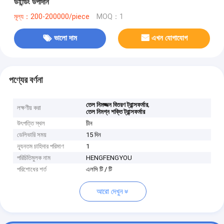
উইন্ডিং উপাদান
মূল্য：200-200000/piece
MOQ：1
ভালো দাম
এখন যোগাযোগ
পণ্যের বর্ণনা
,
তেল নিমজ্জন বিতরণ ট্রান্সফর্মার
লক্ষণীয় করা
তেল নিমগ্ন শক্তি ট্রান্সফর্মার
উৎপত্তি স্থল
চীন
ডেলিভারি সময়
15 দিন
ন্যূনতম চাহিদার পরিমাণ
1
পরিচিতিমুলক নাম
HENGFENGYOU
পরিশোধের শর্ত
এলসি টি / টি
আরো দেখুন