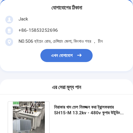
যোগাযোগের ঠিকানা
Jack
+86-15853252696
N0.506 হুইচেং রোড, চেঙ্গিয়াং জেলা, কিংদাও শহর ， চীন
এখন যোগাযোগ
এর সেরা মূল্য পান
নিরাকার খাদ তেল নিমজ্জন করা ট্রান্সফরমার
SH15-M 13.2kv - 480v কুপার উইন্ডিং
উপাদান