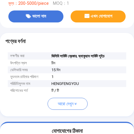
মূল্য：200-5000/piece
MOQ：1
ভালো দাম
এখন যোগাযোগ
পণ্যের বর্ণনা
লক্ষণীয় করা
,
ভিসিবি সার্কিট ব্রেকার
ভ্যাকুয়াম সার্কিট সুইচ
উৎপত্তি স্থল
চীন
ডেলিভারি সময়
15 দিন
ন্যূনতম চাহিদার পরিমাণ
1
পরিচিতিমুলক নাম
HENGFENGYOU
পরিশোধের শর্ত
টি / টি
আরো দেখুন
যোগাযোগের ঠিকানা