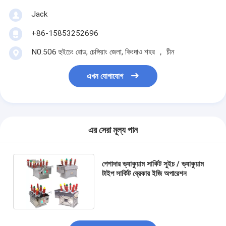
Jack
+86-15853252696
N0.506 হুইচেং রোড, চেঙ্গিয়াং জেলা, কিংদাও শহর ， চীন
এখন যোগাযোগ
এর সেরা মূল্য পান
পেশাদার ভ্যাকুয়াম সার্কিট সুইচ / ভ্যাকুয়াম
টাইপ সার্কিট ব্রেকার ইজি অপারেশন