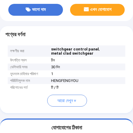
ভালো দাম
এখন যোগাযোগ
পণ্যের বর্ণনা
,
switchgear control panel
লক্ষণীয় করা
metal clad switchgear
উৎপত্তি স্থল
চীন
ডেলিভারি সময়
30 দিন
ন্যূনতম চাহিদার পরিমাণ
1
পরিচিতিমুলক নাম
HENGFENGYOU
পরিশোধের শর্ত
টি / টি
আরো দেখুন
যোগাযোগের ঠিকানা