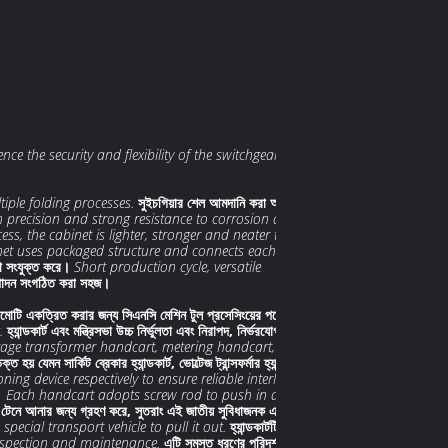
ence the security and flexibility of the switchgear
iple folding processes.
সুইচগিয়ার শেল আমদানি করা অ্যালুমিনিয়াম
h precision and strong resistance to corrosion and
cess, the cabinet is lighter, stronger and neater than
net uses packaged structure and connects each part with
থে সংযুক্ত করে।
Short production cycle, versatile
উত্পাদন সংগঠিত করা সহজ।
কাঠামোটি একত্রিত করার জন্য সিএনসি মেশিন টুল প্রসেসিংয়ের পরে পাতলা
.
হ্যান্ডকার্ট এবং মন্ত্রিসভা উচ্চ নির্ভুলতা এবং নিরাপদ, নির্ভরযোগ্য এবং
ltage transformer handcart, metering handcart, isolation
ত হয় যেমন সার্কিট ব্রেকার হ্যান্ডকার্ট, ভোল্টেজ ট্রান্সফর্মার হ্যান্ডকার্ট,
ng device respectively to ensure reliable interlocking.
।
Each handcart adopts screw rod to push in and pull
 এবং টেনে আনার জন্য গ্রহণ করে, সুতরাং এই জাতীয় সুবিধাজনক এবং নমনীয়
ecial transport vehicle to pull it out.
হ্যান্ডকার্টটি যখন
 inspection and maintenance.
এটি সমস্ত ধরণের পরিদর্শন এবং