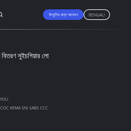
উদ্ধৃতির জন্য আবেদন
BENGALI
য বিতরণ সুইচগিয়ার লো
GYOU
B COC KEMA SNI SABS CCC