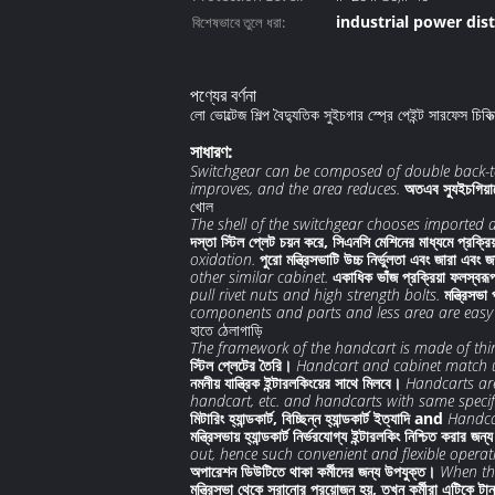
industrial power dis
বিশেষভাবে তুলে ধরা:
electrical switch cab
পণ্যের বর্ণনা
লো ভোল্টেজ শিল্প বৈদ্যুতিক সুইচগার স্প্রে পেইন্ট সারফেস চিকিত
সাধারণ:
Switchgear can be composed of double back-
improves, and the area reduces.
অতএব স্যুইচগিয়া
খোল
The shell of the switchgear chooses imported 
দস্তা স্টিল প্লেট চয়ন করে, সিএনসি মেশিনের মাধ্যমে প্রক্র
oxidation.
পুরো মন্ত্রিসভাটি উচ্চ নির্ভুলতা এবং জারা এব
other similar cabinet.
একাধিক ভাঁজ প্রক্রিয়া ফলস্বরূ
pull rivet nuts and high strength bolts.
মন্ত্রিসভ
components and parts and less area are easy 
হাতে ঠেলাগাড়ি
The framework of the handcart is made of thin
স্টিল প্লেটের তৈরি।
Handcart and cabinet match up 
নমনীয় যান্ত্রিক ইন্টারলকিংয়ের সাথে মিলবে।
Handcarts are
handcart, etc. and handcarts with same specifi
মিটারিং হ্যান্ডকার্ট, বিচ্ছিন্ন হ্যান্ডকার্ট ইত্যাদি and
Handcar
মন্ত্রিসভায় হ্যান্ডকার্ট নির্ভরযোগ্য ইন্টারলকিং নিশ্চিত ক
out, hence such convenient and flexible operati
অপারেশন ডিউটিতে থাকা কর্মীদের জন্য উপযুক্ত।
When the
মন্ত্রিসভা থেকে সরানোর প্রয়োজন হয়, তখন কর্মীরা এটিকে 