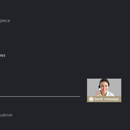
piece
 বছর
 cabinet