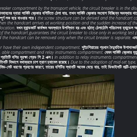
eaker compartment by the transport vehicle, the circuit breaker is in the dis
 যানবাহনের দ্বারা সার্কিট ব্রেকার বগিটিতে ঠেলা যায়, তখন সার্কিট ব্রেকার সংযোগ বিচ্ছিন্ন অবস্থায
ম্পূর্ণ লক হয়ে যাওয়ার পরে।
the screw structure can be derived and the handcart c
en the handcart arrives at working position and the sudden increase of the
location.
যখন হ্যান্ডকার্ট কার্যক্ষম অবস্থানে উপস্থিত হয় এবং হঠাত্ ঠেলাঠেলি পরিচালনা হ্যান্ডে
f the handcart guarantees the circuit breaker to close only in working test p
 the handcart can be removed only when the circuit breaker is separate.
এবং
ar have their own independent compartment.
সুইচগিয়ারের প্রধান বৈদ্যুতিক উপাদানগুল
 able compartment and relay instruments compartment.
যেমন সার্কিট ব্রেকার হ্
প্রতিটি বগির সুরক্ষা গ্রেড পি 2 এক্স।
In addition to relay instruments compartment,
য তিনটি বিভাগে যথাক্রমে চাপ ত্রাণ চ্যানেল রয়েছে।
Due to the adoption of mid-set type,
মিড-সেট ধরণের গ্রহণের কারণে, তারের বগিটির স্থানটি অনেক বেড়ে যায়, তাই ডিভাইসটি মাল্টি-চ্য