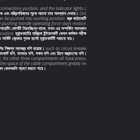
connections position, and the indicator lights of the
় থাকে এবং মন্ত্রিপরিষদের সূচক আলো তার অবস্থান দেখায়।
Only after the
an be pushed into working position.
স্ক্রু কাঠামোটি উত্পন্ন করা
 pushing handle operating force stays motionless, its
ল অপারেটিং ফোর্সটি নিরবচ্ছিন্ন থাকে, তখন এর সম্পর্কিত অবস্থান সূচকটি এর
osition.
হ্যান্ডকার্টের যান্ত্রিক ইন্টারলকটি কেবল কর্মক্ষম পরীক্ষার
 সার্কিট ব্রেকার পৃথক হলেই হ্যান্ডকার্টটি সরানো যায়।
ির নিজস্ব স্বতন্ত্র বগি রয়েছে।
such as circuit breaker
যান্ডকার্ট বগি, বাসবার বগি, সক্ষম বগি এবং রিলে যন্ত্রাংশের বগি।
The
 the other three compartments all have pressure relief
 the space of the cable compartment greatly increases,
ানেল কেবলগুলি গ্রহণ করতে পারে।