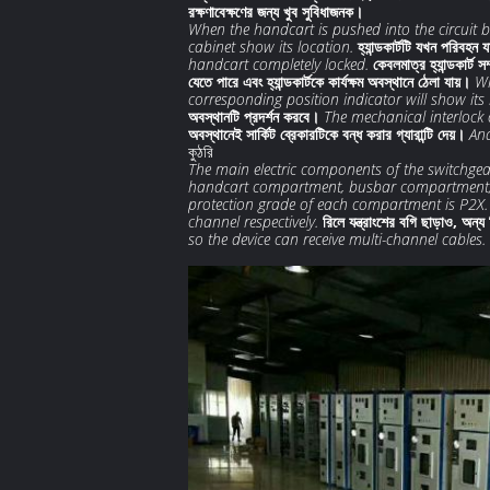
রক্ষণাবেক্ষণের জন্য খুব সুবিধাজনক।
When the handcart is pushed into the circuit br
cabinet show its location.
হ্যান্ডকার্টটি যখন পরিবহন
handcart completely locked.
কেবলমাত্র হ্যান্ডকার্ট স
যেতে পারে এবং হ্যান্ডকার্টকে কার্যক্ষম অবস্থানে ঠেলা যায়।
Wh
corresponding position indicator will show its 
অবস্থানটি প্রদর্শন করবে।
The mechanical interlock o
অবস্থানেই সার্কিট ব্রেকারটিকে বন্ধ করার গ্যারান্টি দেয়।
And
কুঠরি
The main electric components of the switchge
handcart compartment, busbar compartment,
protection grade of each compartment is P2X.
channel respectively.
রিলে যন্ত্রাংশের বগি ছাড়াও, অন্
so the device can receive multi-channel cables.