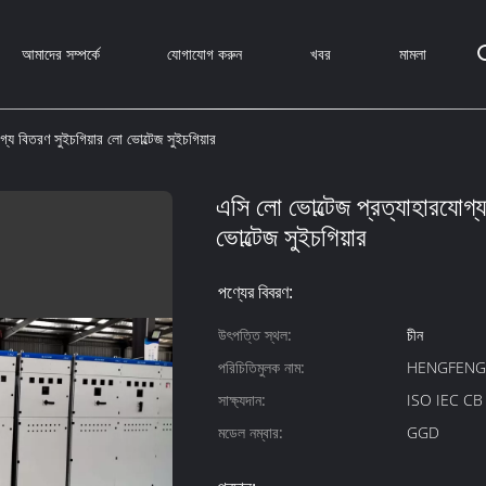
আমাদের সম্পর্কে
যোগাযোগ করুন
খবর
মামলা
গ্য বিতরণ সুইচগিয়ার লো ভোল্টেজ সুইচগিয়ার
এসি লো ভোল্টেজ প্রত্যাহারযোগ্
ভোল্টেজ সুইচগিয়ার
পণ্যের বিবরণ:
উৎপত্তি স্থল:
চীন
পরিচিতিমুলক নাম:
HENGFEN
সাক্ষ্যদান:
ISO IEC C
মডেল নম্বার:
GGD