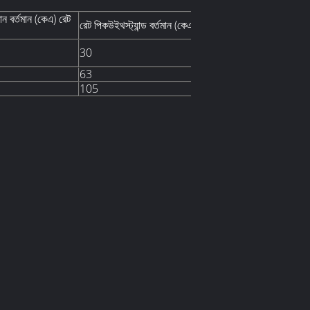
মান বর্তমান (কেএ) রেট
রেট পিকউইথস্ট্যান্ড বর্তমান (কেএ)
30
63
105