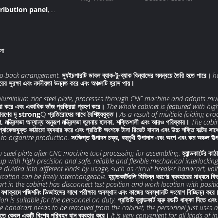
tribution panel
,
inet
্সা
to-back arrangement.
স্যুইচগারটি ডাবল ব্যাক-টু-ব্যাক বিন্যাসের সমন্বয়ে তৈরি হতে পারে।
h
রের সুরক্ষা এবং নমনীয়তা উন্নত করে এবং অঞ্চলটি হ্রাস পায়।
aluminium zinc steel plate, processes through CNC machine and adopts mult
িয়া করে এবং একাধিক ভাঁজ প্রক্রিয়া গ্রহণ করে।
The whole cabinet is featured with hig
ং জারণের দৃ strong় প্রতিরোধের সাথে বৈশিষ্ট্যযুক্ত।
As a result of multiple folding pro
প, মন্ত্রিসভা অন্যান্য অনুরূপ মন্ত্রিসভা তুলনায় হালকা, শক্তিশালী এবং আরও পরিষ্কার।
The cabi
া প্যাকেজযুক্ত কাঠামো ব্যবহার করে এবং প্রতিটি অংশকে টানা রিভেট বাদাম এবং উচ্চ শক্তি বল্টের সা
to organize production.
সংক্ষিপ্ত উত্পাদন চক্র, বহুমুখী উপাদান এবং অংশ এবং কম অঞ্চল 
 steel plate after CNC machine tool processing for assembling.
হ্যান্ডকার্টের 
with high precision and safe, reliable and flexible mechanical interlocking
 divided into different kinds by usage, such as circuit breaker handcart, vo
cation can be freely interchangeable.
হ্যান্ডকার্টগুলি বিভিন্ন ধরণের ব্যবহারের মাধ্যমে বিভক্
t in the cabinet has disconnect test position and work location with positioni
রার জন্য যথাক্রমে পজিশনিং ডিভাইসের সাথে পরীক্ষার অবস্থান এবং কাজের অবস্থানটি সংযোগ বিচ্ছিন্ন করে
on is suitable for the personnel on duty.
প্রতিটি হ্যান্ডকার্ট স্ক্রু রডটি ধাক্কা দিতে
 handcart needs to be removed from the cabinet, the personnel just uses a sp
টানতে কেবল একটি বিশেষ পরিবহন যান ব্যবহার করে।
It is very convenient for all kinds of