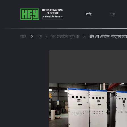
বাড়ি
পণ্য
বাড়ি
পণ্য
শিল্প বৈদ্যুতিক সুইচগার
এসি লো ভোল্টেজ প্রত্যাহারযো