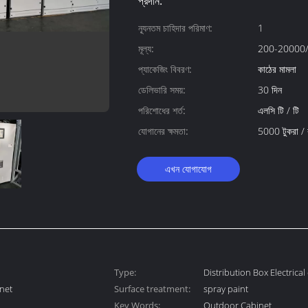
প্রদান:
ন্যূনতম চাহিদার পরিমাণ:
1
মূল্য:
200-20000/
প্যাকেজিং বিবরণ:
কাঠের মামলা
ডেলিভারি সময়:
30 দিন
পরিশোধের শর্ত:
এলসি টি / টি
যোগানের ক্ষমতা:
5000 টুকরা /
এখন যোগাযোগ
Type:
Distribution Box Electrical
inet
Surface treatment:
spray paint
Key Words:
Outdoor Cabinet