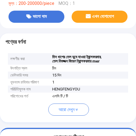
মূল্য：200-200000/piece
MOQ：1
ভালো দাম
এখন যোগাযোগ
পণ্যের বর্ণনা
,
তিন ধাপের তেল ডুবে যাওয়া ট্রান্সফরমার
লক্ষণীয় করা
তেল নিমজ্জন বিতরণ ট্রান্সফরমার mer
উৎপত্তি স্থল
চীন
ডেলিভারি সময়
15 দিন
ন্যূনতম চাহিদার পরিমাণ
1
পরিচিতিমুলক নাম
HENGFENGYOU
পরিশোধের শর্ত
এলসি টি / টি
আরো দেখুন