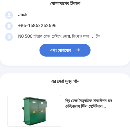
যোগাযোগের ঠিকানা
Jack
+86-15853252696
N0.506 হুইচেং রোড, চেঙ্গিয়াং জেলা, কিংদাও শহর ， চীন
এখন যোগাযোগ
এর সেরা মূল্য পান
থ্রি ফেজ বৈদ্যুতিক সাবস্টেশন বক্স
স্টেইনলেস স্টিল মেটেরিয়াল
IEC60076 স্ট্যান্ডার্ড