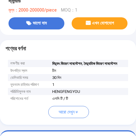
স্ট্যান্ডার্ড
মূল্য：2000-200000/piece
MOQ：1
ভালো দাম
এখন যোগাযোগ
পণ্যের বর্ণনা
লক্ষণীয় করা
,
বিদ্যুৎ বিতরণ সাবস্টেশন
বৈদ্যুতিক বিতরণ সাবস্টেশন
উৎপত্তি স্থল
চীন
ডেলিভারি সময়
30 দিন
ন্যূনতম চাহিদার পরিমাণ
1
পরিচিতিমুলক নাম
HENGFENGYOU
পরিশোধের শর্ত
এলসি টি / টি
আরো দেখুন