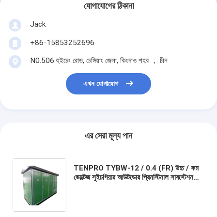
যোগাযোগের ঠিকানা
Jack
+86-15853252696
N0.506 হুইচেং রোড, চেঙ্গিয়াং জেলা, কিংদাও শহর ， চীন
এখন যোগাযোগ
এর সেরা মূল্য পান
TENPRO TYBW-12 / 0.4 (FR) উচ্চ / কম
ভোল্টেজ সুইচগিয়ার আউটডোর প্রিনস্টিনাল সাবস্টেশন
(ইউরোপীয় টাইপ) / বক্স টাইপ সাবস্টিও