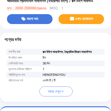
আউটডোর প্রিনস্টিনাল সাবস্টেশন (ইউরোপীয় টাইপ) / বক্স টাইপ সাবস্টিও
মূল্য：2000-200000/piece
MOQ：1
ভালো দাম
এখন যোগাযোগ
পণ্যের বর্ণনা
লক্ষণীয় করা
,
বক্স টাইপ সাবস্টেশন
বৈদ্যুতিক বিতরণ সাবস্টেশন
উৎপত্তি স্থল
চীন
ডেলিভারি সময়
30 দিন
ন্যূনতম চাহিদার পরিমাণ
1
পরিচিতিমুলক নাম
HENGFENGYOU
পরিশোধের শর্ত
এলসি টি / টি
আরো দেখুন