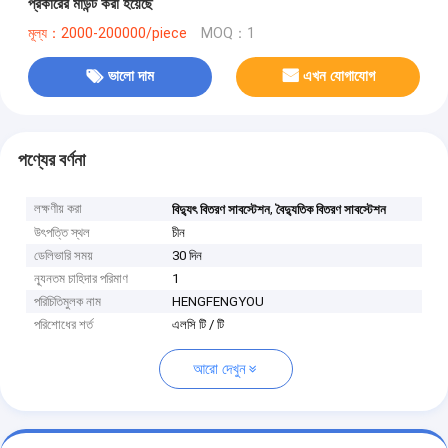
প্রকারের মাউন্ট করা হয়েছে
মূল্য：2000-200000/piece
MOQ：1
ভালো দাম
এখন যোগাযোগ
পণ্যের বর্ণনা
লক্ষণীয় করা
,
বিদ্যুৎ বিতরণ সাবস্টেশন
বৈদ্যুতিক বিতরণ সাবস্টেশন
উৎপত্তি স্থল
চীন
ডেলিভারি সময়
30 দিন
ন্যূনতম চাহিদার পরিমাণ
1
পরিচিতিমুলক নাম
HENGFENGYOU
পরিশোধের শর্ত
এলসি টি / টি
আরো দেখুন