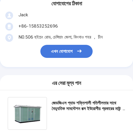
যোগাযোগের ঠিকানা
Jack
+86-15853252696
N0.506 হুইচেং রোড, চেঙ্গিয়াং জেলা, কিংদাও শহর ， চীন
এখন যোগাযোগ
এর সেরা মূল্য পান
জেডজিএস প্যাড শক্তিশালী গতিশীলতার সাথে
বৈদ্যুতিক সাবস্টেশন বক্স ইউরোপীয় প্রকারের মাউন্ট
করা হয়েছে