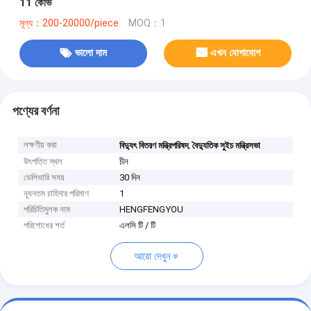
11 কেভি
মূল্য：200-20000/piece
MOQ：1
ভালো দাম
এখন যোগাযোগ
পণ্যের বর্ণনা
লক্ষণীয় করা
,
বিদ্যুৎ বিতরণ মন্ত্রিপরিষদ
বৈদ্যুতিক সুইচ মন্ত্রিসভা
উৎপত্তি স্থল
চীন
ডেলিভারি সময়
30 দিন
ন্যূনতম চাহিদার পরিমাণ
1
পরিচিতিমুলক নাম
HENGFENGYOU
পরিশোধের শর্ত
এলসি টি / টি
আরো দেখুন