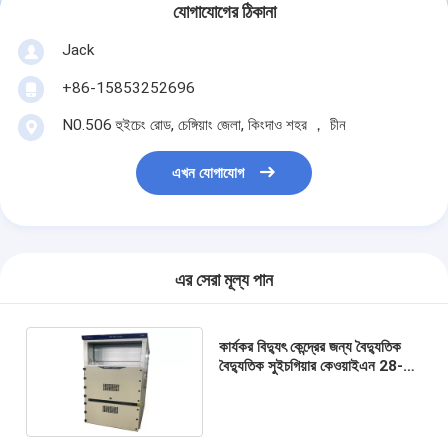
যোগাযোগের ঠিকানা
Jack
+86-15853252696
N0.506 হুইচেং রোড, চেঙ্গিয়াং জেলা, কিংদাও শহর ， চীন
এখন যোগাযোগ
এর সেরা মূল্য পান
কার্যকর বিদ্যুৎ কেন্দ্রের জন্য বৈদ্যুতিক
বৈদ্যুতিক সুইচগিয়ার কেওয়াইএন 28-22
11 কেভি