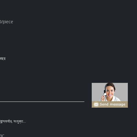
/piece
 বছর
রান্সফর্মার, সংযুক্ত
 3C