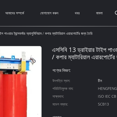
আমাদের সম্পর্কে
যোগাযোগ করুন
খবর
মামলা
 পাওয়ার ট্রান্সফর্মার অ্যালুমিনিয়াম / কপার ম্যাটারিয়াল এয়ারপোর্টের জন্য তৈরি
এসসিবি 13 ড্রাইয়ার টাইপ পাওয়ার 
/ কপার ম্যাটারিয়াল এয়ারপোর্টের
পণ্যের বিবরণ:
উৎপত্তি স্থল:
চীন
পরিচিতিমুলক নাম:
HENGFEN
সাক্ষ্যদান:
ISO IEC C
মডেল নম্বার:
SCB13