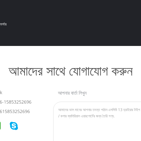
সফর্মার
আমাদের সাথে যোগাযোগ করুন
k
আপনার বার্তা লিখুন
6-15853252696
615853252696