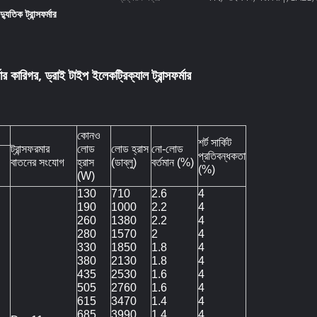
ৈদ্যুতিক ট্রান্সফর্মার
মার কারিগর, ড্রাই টাইপ ইলেকট্রিক্যাল ট্রান্সফর্মার
কোনও
শর্ট সার্কিট
ট্রান্সফরমার
লোড
লোড হ্রাস
নো-লোড
প্রতিবন্ধকতা
বাতনের সংযোগ
হ্রাস
(ডাব্লু)
বর্তমান (%)
(%)
(W)
130
710
2.6
4
190
1000
2.2
4
260
1380
2.2
4
280
1570
2
4
330
1850
1.8
4
380
2130
1.8
4
435
2530
1.6
4
505
2760
1.6
4
615
3470
1.4
4
685
3990
1.4
4