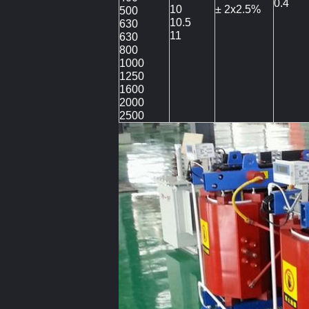
0.4
10
± 2x2.5%
500
10.5
630
11
630
800
1000
1250
1600
2000
2500