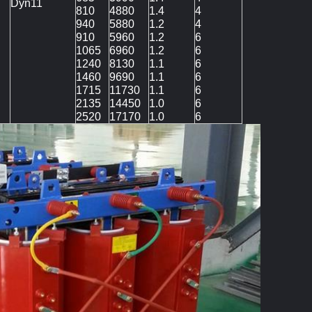
Dyn11
810
4880
1.4
4
940
5880
1.2
4
910
5960
1.2
6
1065
6960
1.2
6
1240
8130
1.1
6
1460
9690
1.1
6
1715
11730
1.1
6
2135
14450
1.0
6
2520
17170
1.0
6