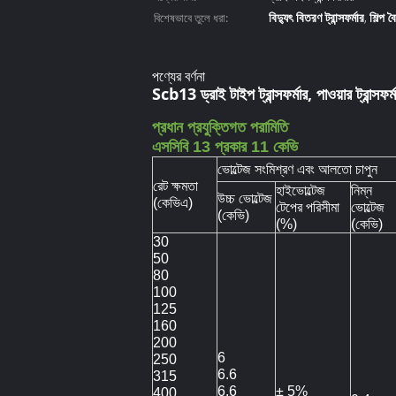
বিদ্যুৎ বিতরণ ট্রান্সফর্মার
শিল্প ব
বিশেষভাবে তুলে ধরা:
,
পণ্যের বর্ণনা
Scb13 ড্রাই টাইপ ট্রান্সফর্মার, পাওয়ার ট্রান্সফর্
প্রধান প্রযুক্তিগত পরামিতি
এসসিবি 13 প্রকার 11 কেভি
ভোল্টেজ সংমিশ্রণ এবং আলতো চাপুন
রেট ক্ষমতা
হাইভোল্টেজ
নিম্ন
উচ্চ ভোল্টেজ
(কেভিএ)
টেপের পরিসীমা
ভোল্টেজ
(কেভি)
(%)
(কেভি)
30
50
80
100
125
160
200
6
250
6.6
315
6.6
± 5%
400