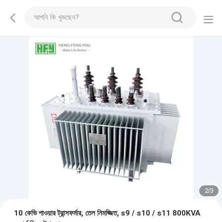
2
/
3
10 কেভি পাওয়ার ট্রান্সফর্মার, তেল নিমজ্জিত, s9 / s10 / s11 800KVA