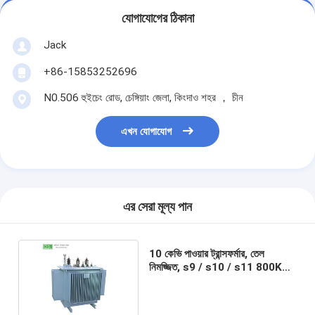
যোগাযোগের ঠিকানা
Jack
+86-15853252696
N0.506 হুইচেং রোড, চেঙ্গিয়াং জেলা, কিংদাও শহর ， চীন
এখন যোগাযোগ
এর সেরা মূল্য পান
10 কেভি পাওয়ার ট্রান্সফর্মার, তেল
নিমজ্জিত, s9 / s10 / s11 800KVA
সম্পূর্ণ সিল স্ট্রাকচার সহ