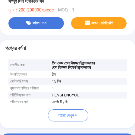
সম্পূর্ণ সিল স্ট্রাকচার সহ
মূল্য：200-200000/piece
MOQ：1
ভালো দাম
এখন যোগাযোগ
পণ্যের বর্ণনা
,
তিন ফেজ তেল নিমজ্জন ট্রান্সফরমার
লক্ষণীয় করা
তেল নিমজ্জন বিতরণ ট্রান্সফরমার
উৎপত্তি স্থল
চীন
ডেলিভারি সময়
15 দিন
ন্যূনতম চাহিদার পরিমাণ
1
পরিচিতিমুলক নাম
HENGFENGYOU
পরিশোধের শর্ত
এলসি টি / টি
আরো দেখুন